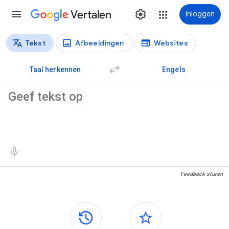
Vertalen
Inloggen
Tekst
Afbeeldingen
Websites
Vertaaltypen
Tekstvertaling
Taal herkennen
Engels
Brontekst
Vertaalresultaten
Feedback sturen
Zijvensters