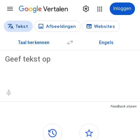
Vertalen
Inloggen
Tekst
Afbeeldingen
Websites
Vertaaltypen
Tekstvertaling
Taal herkennen
Engels
Brontekst
Vertaalresultaten
Feedback sturen
Zijvensters