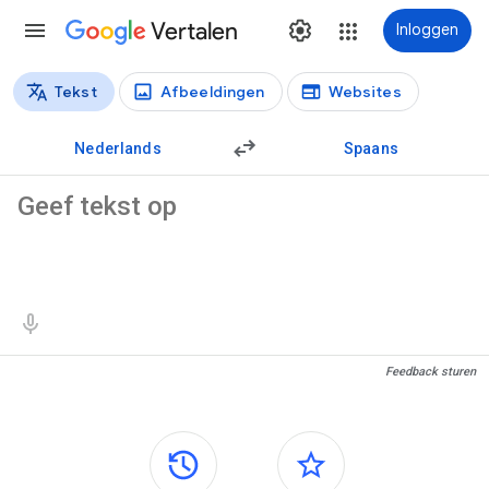
Vertalen
Inloggen
Tekst
Afbeeldingen
Websites
Vertaaltypen
Tekstvertaling
Nederlands
Spaans
Brontekst
Vertaalresultaten
Feedback sturen
Zijvensters