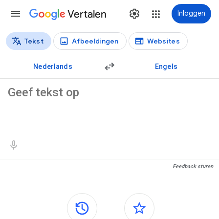
Vertalen
Inloggen
Tekst
Afbeeldingen
Websites
Vertaaltypen
Tekstvertaling
Nederlands
Engels
Brontekst
Vertaalresultaten
Feedback sturen
Zijvensters