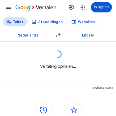
Vertalen
Inloggen
Tekst
Afbeeldingen
Websites
Vertaaltypen
Tekstvertaling
Nederlands
Engels
Vertaling ophalen…
Feedback sturen
Zijvensters