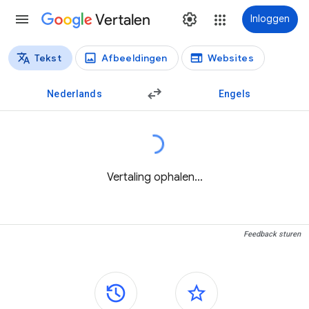
Vertalen
Inloggen
Tekst
Afbeeldingen
Websites
Vertaaltypen
Tekstvertaling
Nederlands
Engels
Vertaling ophalen…
Feedback sturen
Zijvensters