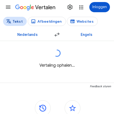
Vertalen
Inloggen
Tekst
Afbeeldingen
Websites
Vertaaltypen
Tekstvertaling
Nederlands
Engels
Vertaling ophalen…
Feedback sturen
Zijvensters