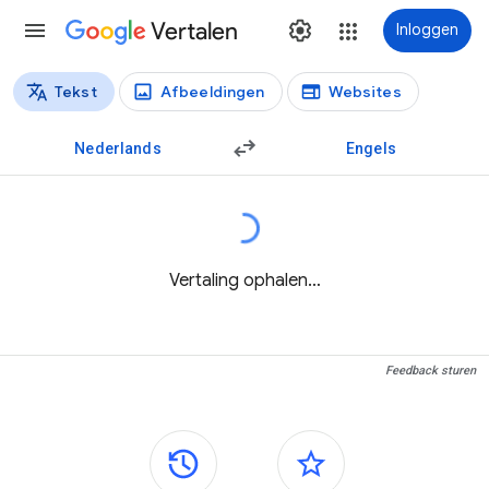
Vertalen
Inloggen
Tekst
Afbeeldingen
Websites
Vertaaltypen
Tekstvertaling
Nederlands
Engels
Vertaling ophalen…
Feedback sturen
Zijvensters